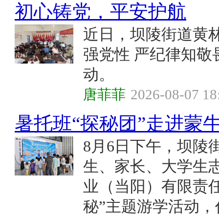
初心铸党，平安护航
近日，坝陵街道黄
强党性 严纪律知敬
动。
唐菲菲
2026-08-07 18
暑托班“探秘团”走进蒙
8月6日下午，坝陵
生、家长、大学生志
业（当阳）有限责任
秘”主题游学活动